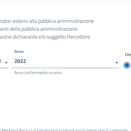
oratori esterni alla pubblica amministrazione
ndenti della pubblica amministrazione.
razione dichiarante e/o soggetto Percettore
Anno
Filt
2
2022
Anno conferimento incarico
 "Persona Fisica" è necessario inserire sia il nome che il cognome