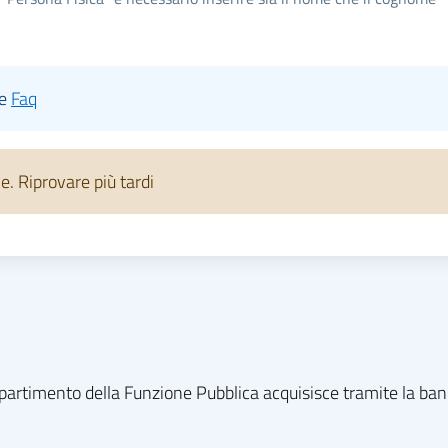
le
Faq
 Riprovare più tardi
l dipartimento della Funzione Pubblica acquisisce tramite la ba