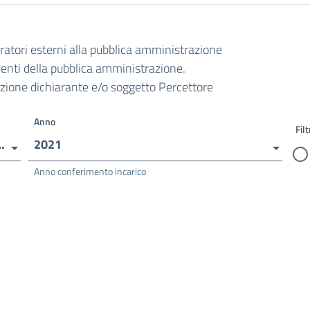
oratori esterni alla pubblica amministrazione
ndenti della pubblica amministrazione.
razione dichiarante e/o soggetto Percettore
Anno
Filt
a per Il Servizio di Gestione Dei Rifiuti
2021
Anno conferimento incarico