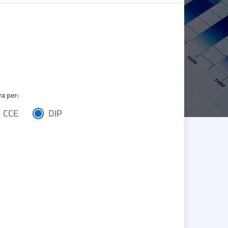
ra per:
CCE
DIP