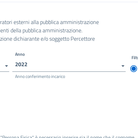
oratori esterni alla pubblica amministrazione
ndenti della pubblica amministrazione.
razione dichiarante e/o soggetto Percettore
Anno
Filt
2022
Anno conferimento incarico
 "Persona Fisica" è necessario inserire sia il nome che il cognome