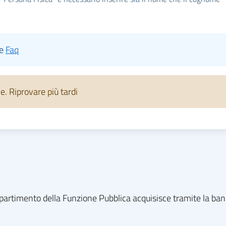
le
Faq
 Riprovare più tardi
l dipartimento della Funzione Pubblica acquisisce tramite la ba