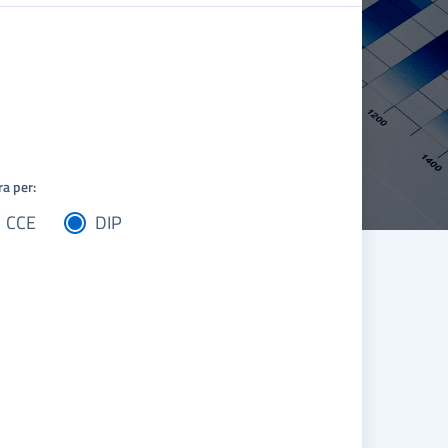
ra per:
CCE
DIP