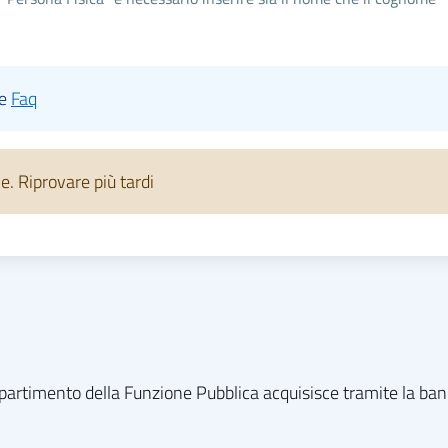
le
Faq
 Riprovare più tardi
l dipartimento della Funzione Pubblica acquisisce tramite la ba