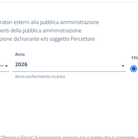
oratori esterni alla pubblica amministrazione
ndenti della pubblica amministrazione.
razione dichiarante e/o soggetto Percettore
Anno
Filt
TO COMPRENSIVO - IC VILLAGGIO PRENESTINO
2026
Anno conferimento incarico
 "Persona Fisica" è necessario inserire sia il nome che il cognome