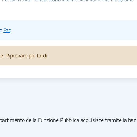
le
Faq
 Riprovare più tardi
l dipartimento della Funzione Pubblica acquisisce tramite la ba