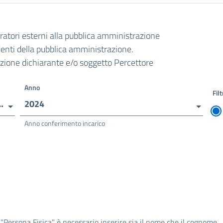
oratori esterni alla pubblica amministrazione
ndenti della pubblica amministrazione.
razione dichiarante e/o soggetto Percettore
Anno
Filt
eriore Caramuel - Roncalli
2024
Anno conferimento incarico
 "Persona Fisica" è necessario inserire sia il nome che il cognome