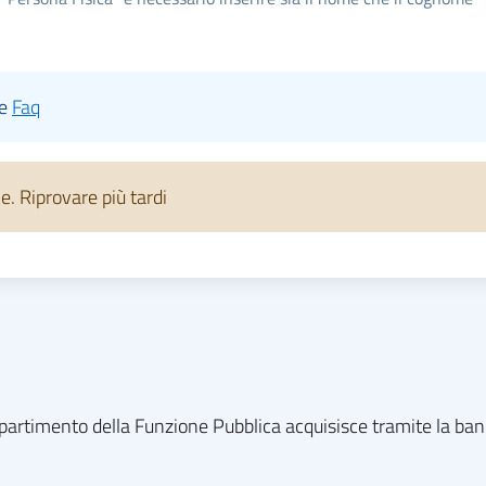
le
Faq
 Riprovare più tardi
l dipartimento della Funzione Pubblica acquisisce tramite la ba