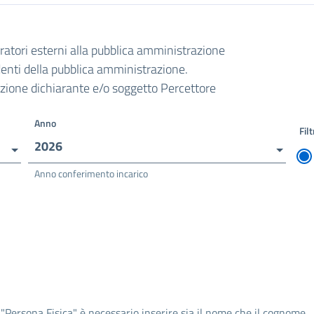
oratori esterni alla pubblica amministrazione
ndenti della pubblica amministrazione.
razione dichiarante e/o soggetto Percettore
Anno
Filt
2026
Anno conferimento incarico
 "Persona Fisica" è necessario inserire sia il nome che il cognome