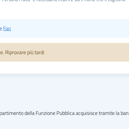
le
Faq
 Riprovare più tardi
l dipartimento della Funzione Pubblica acquisisce tramite la ba