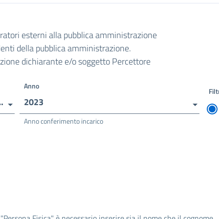
oratori esterni alla pubblica amministrazione
ndenti della pubblica amministrazione.
razione dichiarante e/o soggetto Percettore
Anno
Filt
RADO - SMS DANTE ALIGHIERI
2023
Anno conferimento incarico
 "Persona Fisica" è necessario inserire sia il nome che il cognome