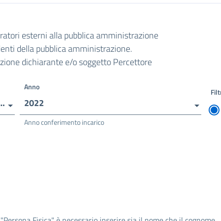
oratori esterni alla pubblica amministrazione
ndenti della pubblica amministrazione.
razione dichiarante e/o soggetto Percettore
Anno
Filt
ONDARIA SUPERIORE - AGOSTINO PARADISI
2022
Anno conferimento incarico
 "Persona Fisica" è necessario inserire sia il nome che il cognome