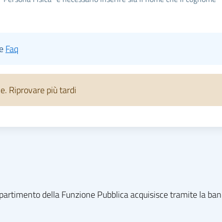
le
Faq
 Riprovare più tardi
l dipartimento della Funzione Pubblica acquisisce tramite la ba