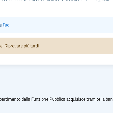
le
Faq
 Riprovare più tardi
l dipartimento della Funzione Pubblica acquisisce tramite la ba