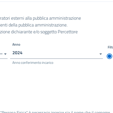
oratori esterni alla pubblica amministrazione
ndenti della pubblica amministrazione.
razione dichiarante e/o soggetto Percettore
Anno
Filt
ENSIVO - SERGIO NERI - CONCORDIA S/S
2024
Anno conferimento incarico
 "Persona Fisica" è necessario inserire sia il nome che il cognome