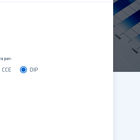
ra per:
CCE
DIP