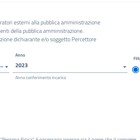
oratori esterni alla pubblica amministrazione
ndenti della pubblica amministrazione.
razione dichiarante e/o soggetto Percettore
Anno
Filt
e per Servizi Alberghieri e della Ristorazione - Ipsar Costa Smeralda Arzachena
2023
Anno conferimento incarico
 "Persona Fisica" è necessario inserire sia il nome che il cognome