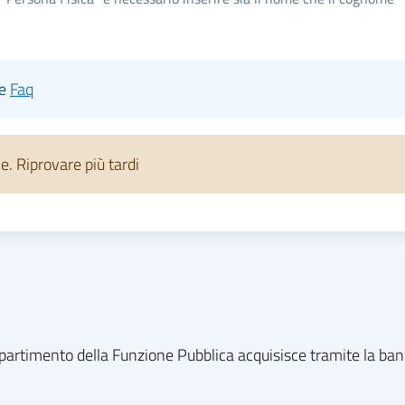
le
Faq
 Riprovare più tardi
l dipartimento della Funzione Pubblica acquisisce tramite la ba