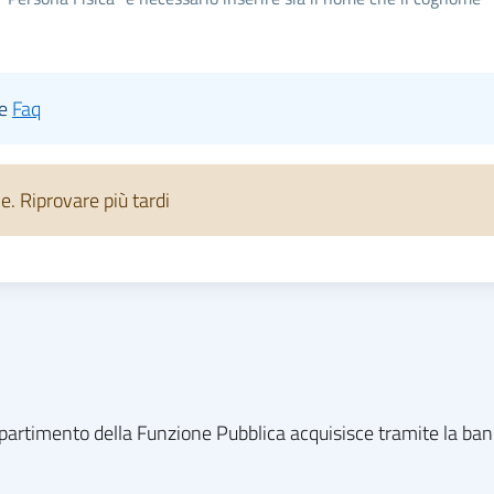
le
Faq
 Riprovare più tardi
l dipartimento della Funzione Pubblica acquisisce tramite la ba