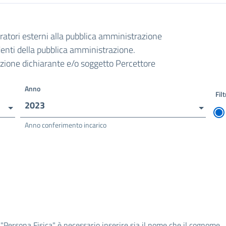
oratori esterni alla pubblica amministrazione
ndenti della pubblica amministrazione.
razione dichiarante e/o soggetto Percettore
Anno
Filt
2023
Anno conferimento incarico
 "Persona Fisica" è necessario inserire sia il nome che il cognome