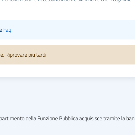
le
Faq
 Riprovare più tardi
l dipartimento della Funzione Pubblica acquisisce tramite la ba