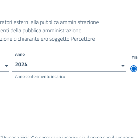
oratori esterni alla pubblica amministrazione
ndenti della pubblica amministrazione.
razione dichiarante e/o soggetto Percettore
Anno
Filt
2024
Anno conferimento incarico
 "Persona Fisica" è necessario inserire sia il nome che il cognome