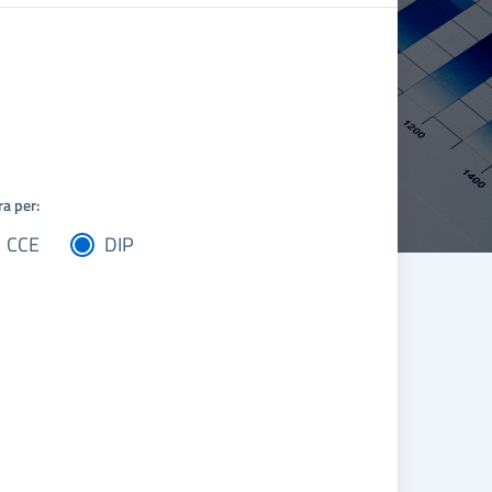
ra per:
CCE
DIP