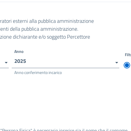
oratori esterni alla pubblica amministrazione
ndenti della pubblica amministrazione.
razione dichiarante e/o soggetto Percettore
Anno
Filt
2025
Anno conferimento incarico
 "Persona Fisica" è necessario inserire sia il nome che il cognome