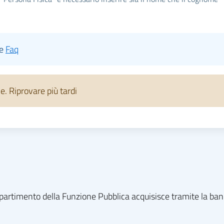
le
Faq
 Riprovare più tardi
l dipartimento della Funzione Pubblica acquisisce tramite la ba